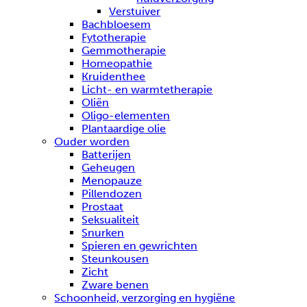
Verstuiver
Bachbloesem
Fytotherapie
Gemmotherapie
Homeopathie
Kruidenthee
Licht- en warmtetherapie
Oliën
Oligo-elementen
Plantaardige olie
Ouder worden
Batterijen
Geheugen
Menopauze
Pillendozen
Prostaat
Seksualiteit
Snurken
Spieren en gewrichten
Steunkousen
Zicht
Zware benen
Schoonheid, verzorging en hygiëne