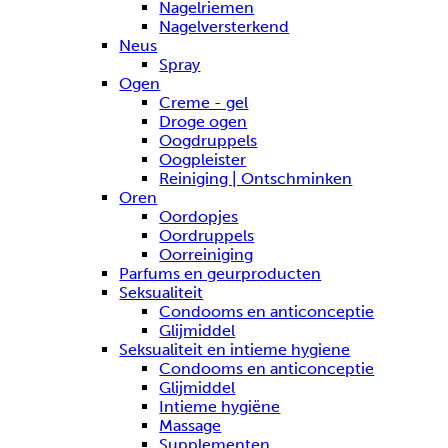
Nagelriemen
Nagelversterkend
Neus
Spray
Ogen
Creme - gel
Droge ogen
Oogdruppels
Oogpleister
Reiniging | Ontschminken
Oren
Oordopjes
Oordruppels
Oorreiniging
Parfums en geurproducten
Seksualiteit
Condooms en anticonceptie
Glijmiddel
Seksualiteit en intieme hygiene
Condooms en anticonceptie
Glijmiddel
Intieme hygiëne
Massage
Supplementen