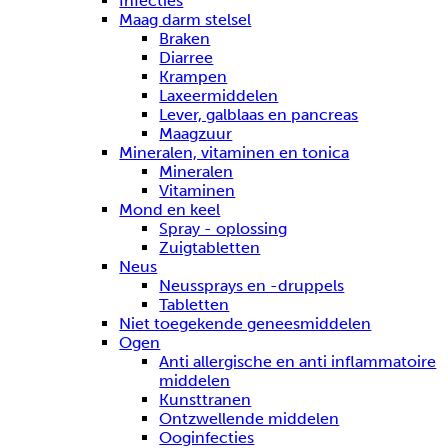
Infecties
Maag darm stelsel
Braken
Diarree
Krampen
Laxeermiddelen
Lever, galblaas en pancreas
Maagzuur
Mineralen, vitaminen en tonica
Mineralen
Vitaminen
Mond en keel
Spray - oplossing
Zuigtabletten
Neus
Neussprays en -druppels
Tabletten
Niet toegekende geneesmiddelen
Ogen
Anti allergische en anti inflammatoire
middelen
Kunsttranen
Ontzwellende middelen
Ooginfecties