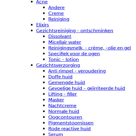
Acne
Andere
Creme
Reiniging
Elixirs
Gezichtsreiniging - ontschminken
Dissolvant
Micellair water
Reinigingsmelk, - crème, -olie en gel
Specifiek voor de ogen
Tonic - lotion
Gezichtsverzorging
Anti rimpel - veroudering
Doffe huid
Gemengde huid
Gevoelige huid - geïrriteerde huid
Lifting - filler
Masker
Nachtcreme
Normale huid
Oogcontouren
Pigmentstoornissen
Rode reactive huid
Serum