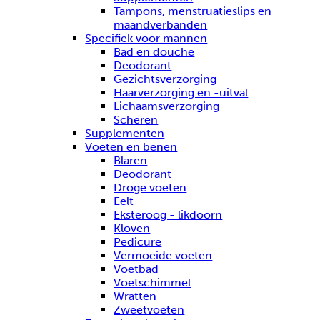
Tampons, menstruatieslips en
maandverbanden
Specifiek voor mannen
Bad en douche
Deodorant
Gezichtsverzorging
Haarverzorging en -uitval
Lichaamsverzorging
Scheren
Supplementen
Voeten en benen
Blaren
Deodorant
Droge voeten
Eelt
Eksteroog - likdoorn
Kloven
Pedicure
Vermoeide voeten
Voetbad
Voetschimmel
Wratten
Zweetvoeten