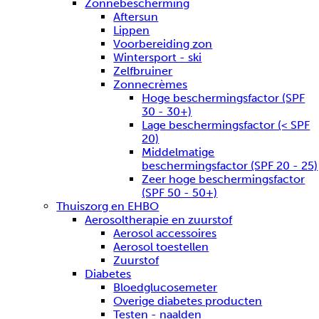
Zonnebescherming
Aftersun
Lippen
Voorbereiding zon
Wintersport - ski
Zelfbruiner
Zonnecrèmes
Hoge beschermingsfactor (SPF
30 - 30+)
Lage beschermingsfactor (< SPF
20)
Middelmatige
beschermingsfactor (SPF 20 - 25)
Zeer hoge beschermingsfactor
(SPF 50 - 50+)
Thuiszorg en EHBO
Aerosoltherapie en zuurstof
Aerosol accessoires
Aerosol toestellen
Zuurstof
Diabetes
Bloedglucosemeter
Overige diabetes producten
Testen - naalden