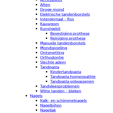
Aften
Droge mond
Elektrische tandenborstels
Interdentaal - flos
Kauwgom
Kunstgebit
Bevestiging prothese
Reiniging prothese
Manuele tandenborstels
Mondspoeling
Ontsmetting
Orthodontie
Slechte adem
Tandpasta
Kindertandpasta
Tandpasta homeopathie
Tandpasta volwassenen
Tandvleesproblemen
Witte tanden - bleken
Nagels
Kalk- en schimmelnagels
Nagelbijten
Nagellak