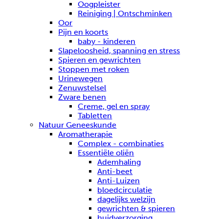
Oogpleister
Reiniging | Ontschminken
Oor
Pijn en koorts
baby - kinderen
Slapeloosheid, spanning en stress
Spieren en gewrichten
Stoppen met roken
Urinewegen
Zenuwstelsel
Zware benen
Creme, gel en spray
Tabletten
Natuur Geneeskunde
Aromatherapie
Complex - combinaties
Essentiële oliën
Ademhaling
Anti-beet
Anti-Luizen
bloedcirculatie
dagelijks welzijn
gewrichten & spieren
huidverzorging