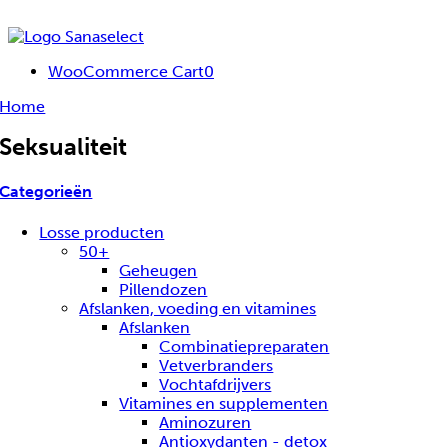
Ga
naar
inhoud
WooCommerce Cart
0
Home
Seksualiteit
Categorieën
Losse producten
50+
Geheugen
Pillendozen
Afslanken, voeding en vitamines
Afslanken
Combinatiepreparaten
Vetverbranders
Vochtafdrijvers
Vitamines en supplementen
Aminozuren
Antioxydanten - detox