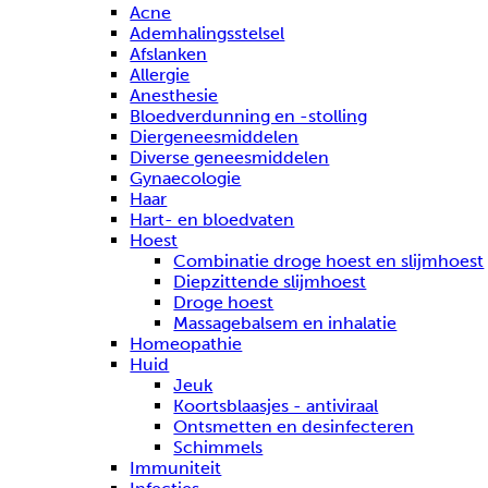
Acne
Ademhalingsstelsel
Afslanken
Allergie
Anesthesie
Bloedverdunning en -stolling
Diergeneesmiddelen
Diverse geneesmiddelen
Gynaecologie
Haar
Hart- en bloedvaten
Hoest
Combinatie droge hoest en slijmhoest
Diepzittende slijmhoest
Droge hoest
Massagebalsem en inhalatie
Homeopathie
Huid
Jeuk
Koortsblaasjes - antiviraal
Ontsmetten en desinfecteren
Schimmels
Immuniteit