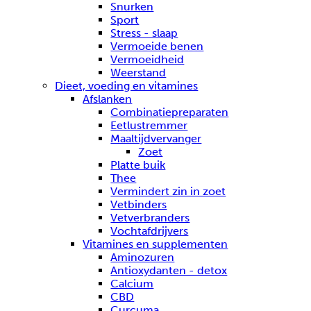
Snurken
Sport
Stress - slaap
Vermoeide benen
Vermoeidheid
Weerstand
Dieet, voeding en vitamines
Afslanken
Combinatiepreparaten
Eetlustremmer
Maaltijdvervanger
Zoet
Platte buik
Thee
Vermindert zin in zoet
Vetbinders
Vetverbranders
Vochtafdrijvers
Vitamines en supplementen
Aminozuren
Antioxydanten - detox
Calcium
CBD
Curcuma