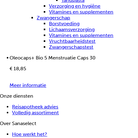
Tandpasta
Verzorging en hygiëne
Vitamines en supplementen
Zwangerschap
Borstvoeding
Lichaamsverzorging
Vitamines en supplementen
Vruchtbaarheidstest
Zwangerschapstest
Oleocaps+ Bio 5 Menstruatie Caps 30
€
18
,85
Meer informatie
Onze diensten
Reisapotheek advies
Volledig assortiment
Over Sanaselect
Hoe werkt het?