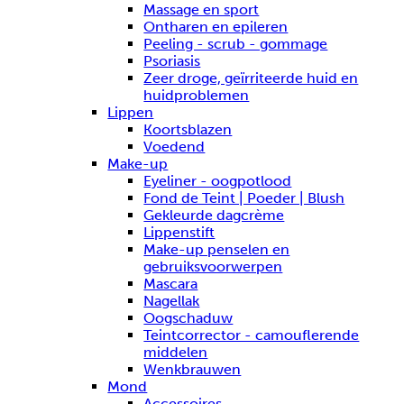
Massage en sport
Ontharen en epileren
Peeling - scrub - gommage
Psoriasis
Zeer droge, geïrriteerde huid en
huidproblemen
Lippen
Koortsblazen
Voedend
Make-up
Eyeliner - oogpotlood
Fond de Teint | Poeder | Blush
Gekleurde dagcrème
Lippenstift
Make-up penselen en
gebruiksvoorwerpen
Mascara
Nagellak
Oogschaduw
Teintcorrector - camouflerende
middelen
Wenkbrauwen
Mond
Accessoires