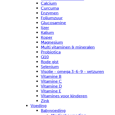
Calcium
Curcuma
Enzymen
Foliumzuur
Glucosamine
Ijzer
Kalium
Koper
Magnesium
Multi vitaminen & mineralen
Probiotica
Q10
Rode gist
Selenium
Visolie - omega 3-6-9 - vetzuren
Vitamine B
Vitamine C
Vitamine D
Vitamine E
Vitamines voor kinderen
Zink
Voeding
Babyvoeding