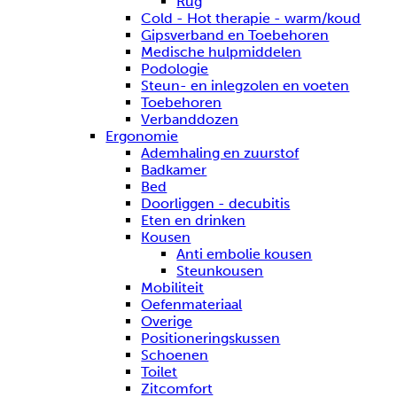
Rug
Cold - Hot therapie - warm/koud
Gipsverband en Toebehoren
Medische hulpmiddelen
Podologie
Steun- en inlegzolen en voeten
Toebehoren
Verbanddozen
Ergonomie
Ademhaling en zuurstof
Badkamer
Bed
Doorliggen - decubitis
Eten en drinken
Kousen
Anti embolie kousen
Steunkousen
Mobiliteit
Oefenmateriaal
Overige
Positioneringskussen
Schoenen
Toilet
Zitcomfort