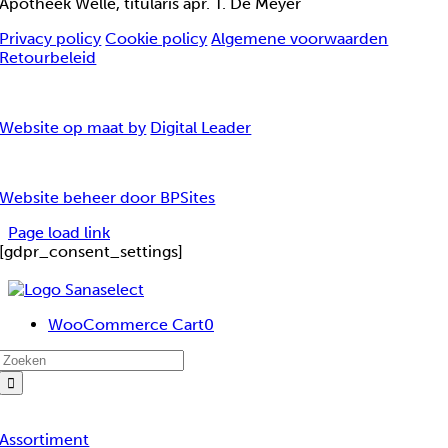
Apotheek Welle, titularis apr. T. De Meyer
Privacy policy
Cookie policy
Algemene voorwaarden
Retourbeleid
Website op maat by
Digital Leader
Website beheer door BPSites
Page load link
[gdpr_consent_settings]
WooCommerce Cart
0
Zoeken
naar:
Assortiment