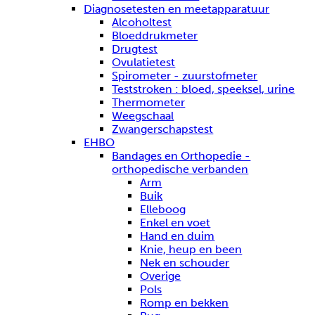
Diagnosetesten en meetapparatuur
Alcoholtest
Bloeddrukmeter
Drugtest
Ovulatietest
Spirometer - zuurstofmeter
Teststroken : bloed, speeksel, urine
Thermometer
Weegschaal
Zwangerschapstest
EHBO
Bandages en Orthopedie -
orthopedische verbanden
Arm
Buik
Elleboog
Enkel en voet
Hand en duim
Knie, heup en been
Nek en schouder
Overige
Pols
Romp en bekken