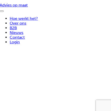
Advies op maat
Toggle
Navigatie
Hoe werkt het?
Over ons
B2B
Nieuws
Contact
Login
Ga
naar
de
bovenkant