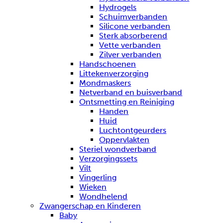
Hydrogels
Schuimverbanden
Silicone verbanden
Sterk absorberend
Vette verbanden
Zilver verbanden
Handschoenen
Littekenverzorging
Mondmaskers
Netverband en buisverband
Ontsmetting en Reiniging
Handen
Huid
Luchtontgeurders
Oppervlakten
Steriel wondverband
Verzorgingssets
Vilt
Vingerling
Wieken
Wondhelend
Zwangerschap en Kinderen
Baby