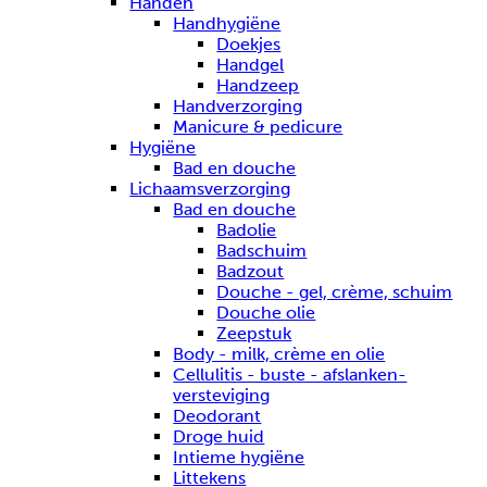
Handen
Handhygiëne
Doekjes
Handgel
Handzeep
Handverzorging
Manicure & pedicure
Hygiëne
Bad en douche
Lichaamsverzorging
Bad en douche
Badolie
Badschuim
Badzout
Douche - gel, crème, schuim
Douche olie
Zeepstuk
Body - milk, crème en olie
Cellulitis - buste - afslanken-
versteviging
Deodorant
Droge huid
Intieme hygiëne
Littekens