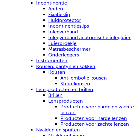
Incontinentie
Andere
Fixatieslip
Huidprotector
Incontinentieslips
Inlegverband
Inlegverband anatomische inlegluier
Luierbroekje
Matrasbeschermer
Onderleggers
Instrumenten
Kousen, panty's en sokken
Kousen
Anti embolie kousen
Steunkousen
Lensproducten en brillen
Brillen
Lensproducten
Producten voor harde en zachte
lenzen
Producten voor harde lenzen
Producten voor zachte lenzen
Naalden en spuiten
Naaldcontainers