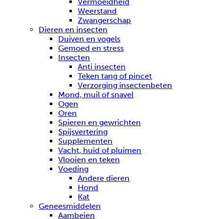
Vermoeidheid
Weerstand
Zwangerschap
Dieren en insecten
Duiven en vogels
Gemoed en stress
Insecten
Anti insecten
Teken tang of pincet
Verzorging insectenbeten
Mond, muil of snavel
Ogen
Oren
Spieren en gewrichten
Spijsvertering
Supplementen
Vacht, huid of pluimen
Vlooien en teken
Voeding
Andere dieren
Hond
Kat
Geneesmiddelen
Aambeien