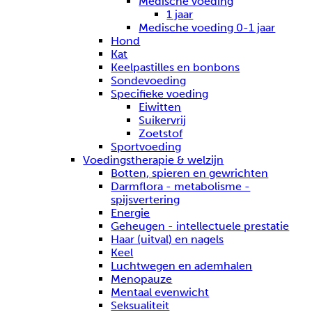
Medische voeding
1 jaar
Medische voeding 0-1 jaar
Hond
Kat
Keelpastilles en bonbons
Sondevoeding
Specifieke voeding
Eiwitten
Suikervrij
Zoetstof
Sportvoeding
Voedingstherapie & welzijn
Botten, spieren en gewrichten
Darmflora - metabolisme -
spijsvertering
Energie
Geheugen - intellectuele prestatie
Haar (uitval) en nagels
Keel
Luchtwegen en ademhalen
Menopauze
Mentaal evenwicht
Seksualiteit