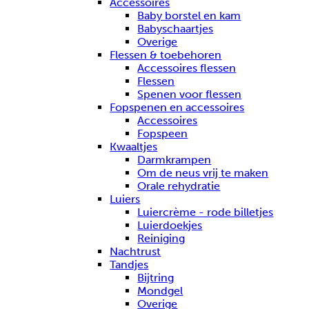
Accessoires
Baby borstel en kam
Babyschaartjes
Overige
Flessen & toebehoren
Accessoires flessen
Flessen
Spenen voor flessen
Fopspenen en accessoires
Accessoires
Fopspeen
Kwaaltjes
Darmkrampen
Om de neus vrij te maken
Orale rehydratie
Luiers
Luiercrème - rode billetjes
Luierdoekjes
Reiniging
Nachtrust
Tandjes
Bijtring
Mondgel
Overige