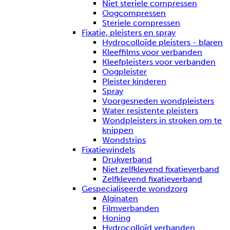
Niet steriele compressen
Oogcompressen
Steriele compressen
Fixatie, pleisters en spray
Hydrocolloïde pleisters - blaren
Kleeffilms voor verbanden
Kleefpleisters voor verbanden
Oogpleister
Pleister kinderen
Spray
Voorgesneden wondpleisters
Water resistente pleisters
Wondpleisters in stroken om te
knippen
Wondstrips
Fixatiewindels
Drukverband
Niet zelfklevend fixatieverband
Zelfklevend fixatieverband
Gespecialiseerde wondzorg
Alginaten
Filmverbanden
Honing
Hydrocolloïd verbanden