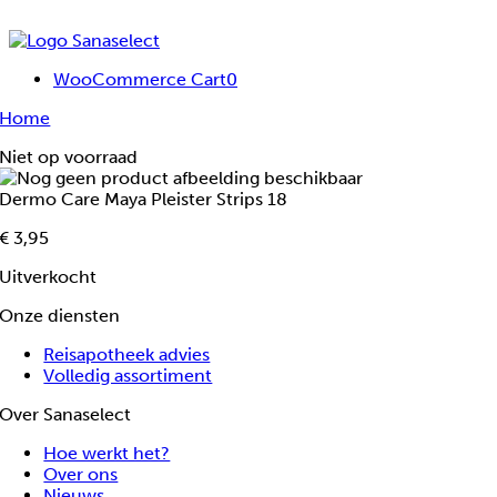
Ga
naar
inhoud
WooCommerce Cart
0
Home
Niet op voorraad
Dermo Care Maya Pleister Strips 18
€
3
,95
Uitverkocht
Onze diensten
Reisapotheek advies
Volledig assortiment
Over Sanaselect
Hoe werkt het?
Over ons
Nieuws