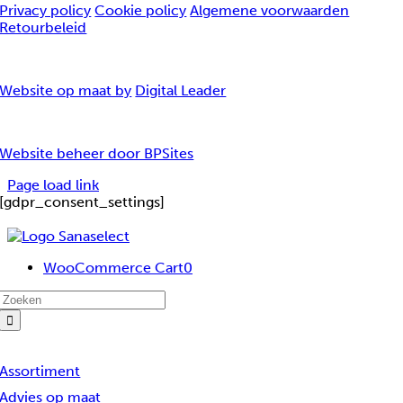
Privacy policy
Cookie policy
Algemene voorwaarden
Retourbeleid
Website op maat by
Digital Leader
Website beheer door BPSites
Page load link
[gdpr_consent_settings]
WooCommerce Cart
0
Zoeken
naar:
Assortiment
Advies op maat